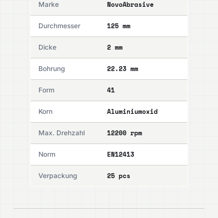
NovoAbrasive
Marke
125 mm
Durchmesser
2 mm
Dicke
22.23 mm
Bohrung
41
Form
Aluminiumoxid
Korn
12200 rpm
Max. Drehzahl
EN12413
Norm
25 pcs
Verpackung