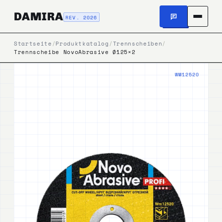
DAMIRA
REV. 2026
Startseite
/
Produktkatalog
/
Trennscheiben
/
Trennscheibe NovoAbrasive Ø125×2
WM12520