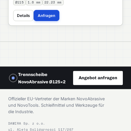
Ø115
1.6 mm
22.23 mm
Details
Anfragen
Trennscheibe
Angebot anfragen
NovoAbrasive Ø125×2
DAMIRA
Offizieller EU-Vertreter der Marken NovoAbrasive
und NovoTools. Schleifmittel und Werkzeuge für
die Industrie.
DAMIRA Sp. z o.o.
ul. Aleja Solidarności 117/207