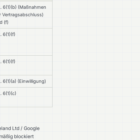
t. 6(1)(b) (Maßnahmen
r Vertragsabschluss)
d (f)
. 6(1)(f)
. 6(1)(f)
. 6(1)(a) (Einwilligung)
. 6(1)(c)
eland Ltd / Google
mäßig blockiert