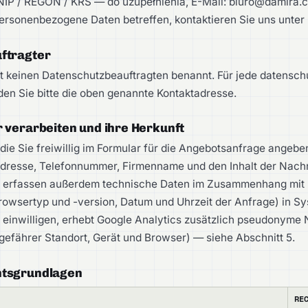
IP / REGON / KRS — do uzupełnienia, E-Mail: biuro@damira.co
ersonenbezogene Daten betreffen, kontaktieren Sie uns unter
ftragter
t keinen Datenschutzbeauftragten benannt. Für jede datensch
en Sie bitte die oben genannte Kontaktadresse.
r verarbeiten und ihre Herkunft
 die Sie freiwillig im Formular für die Angebotsanfrage angeb
dresse, Telefonnummer, Firmenname und den Inhalt der Nachr
r erfassen außerdem technische Daten im Zusammenhang mit 
rowsertyp und -version, Datum und Uhrzeit der Anfrage) in S
 einwilligen, erhebt Google Analytics zusätzlich pseudonyme 
gefährer Standort, Gerät und Browser) — siehe Abschnitt 5.
htsgrundlagen
RE