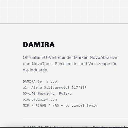
DAMIRA
Offizieller EU-Vertreter der Marken NovoAbrasive
und NovoTools. Schleifmittel und Werkzeuge für
die Industrie.
DAMIRA Sp. z o.o.
ul. Aleja Solidarności 117/207
00-140 Warszawa, Polska
biuro@damira.com
NIP / REGON / KRS — do uzupełnienia
© 2026 DAMIRA Sp. z o.o. — Alle Rechte vorbehal