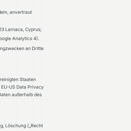
eln, anvertraut
023 Larnaca, Cyprus;
oogle Analytics 4).
ingzwecken an Dritte
reinigten Staaten
s EU-US Data Privacy
Daten außerhalb des
ung, Löschung („Recht