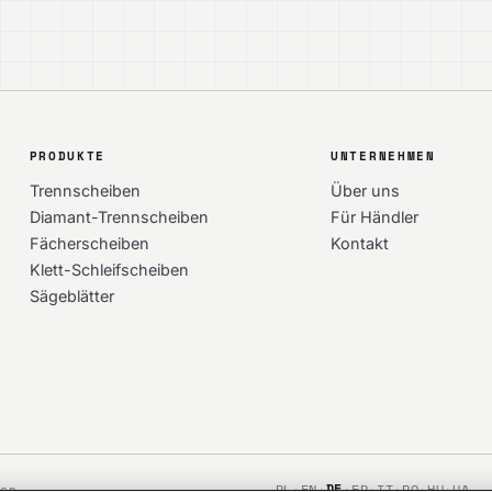
PRODUKTE
UNTERNEHMEN
Trennscheiben
Über uns
Diamant-Trennscheiben
Für Händler
Fächerscheiben
Kontakt
Klett-Schleifscheiben
Sägeblätter
DE
ten.
PL
·
EN
·
·
FR
·
IT
·
RO
·
HU
·
UA