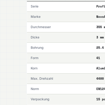
Prof
Serie
Novo
Marke
355 
Durchmesser
3 mm
Dicke
25.4
Bohrung
41
Form
Alum
Korn
4400
Max. Drehzahl
EN12
Norm
15 p
Verpackung