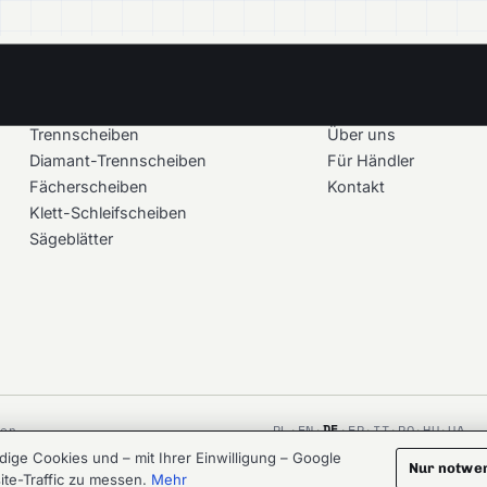
PRODUKTE
UNTERNEHMEN
Trennscheiben
Über uns
Diamant-Trennscheiben
Für Händler
Fächerscheiben
Kontakt
Klett-Schleifscheiben
Sägeblätter
DE
ten.
PL
·
EN
·
·
FR
·
IT
·
RO
·
HU
·
UA
ge Cookies und – mit Ihrer Einwilligung – Google
CRAFTED AT
LOOMREACH.AI
AGENCY
Nur notwe
ite-Traffic zu messen.
Mehr