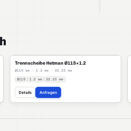
h
HETMAN
STANDARD
Trennscheibe Hetman Ø115×1.2
Ø115 mm · 1.2 mm · 22.23 mm
Ø115
1.2 mm
22.23 mm
Details
Anfragen