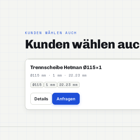
KUNDEN WÄHLEN AUCH
Kunden wählen auc
HETMAN
STANDARD
Trennscheibe Hetman Ø115×1
Ø115 mm · 1 mm · 22.23 mm
Ø115
1 mm
22.23 mm
Details
Anfragen