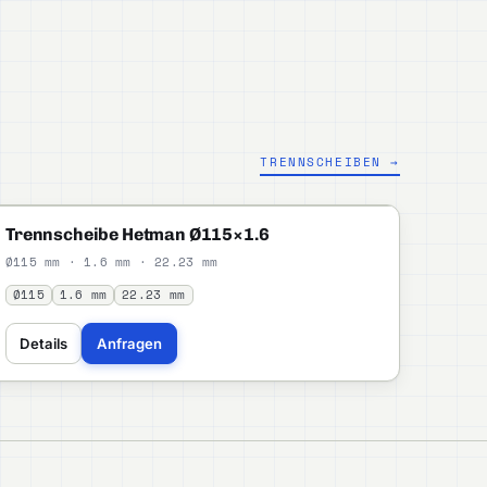
TRENNSCHEIBEN →
HETMAN
STANDARD
Trennscheibe Hetman Ø115×1.6
Ø115 mm · 1.6 mm · 22.23 mm
Ø115
1.6 mm
22.23 mm
Details
Anfragen