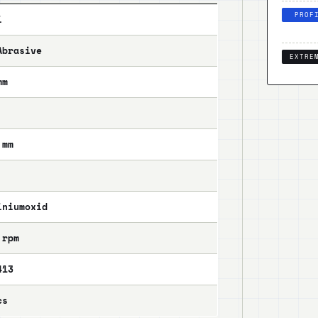
PROF
i
Abrasive
EXTRE
mm
 mm
iniumoxid
 rpm
413
cs