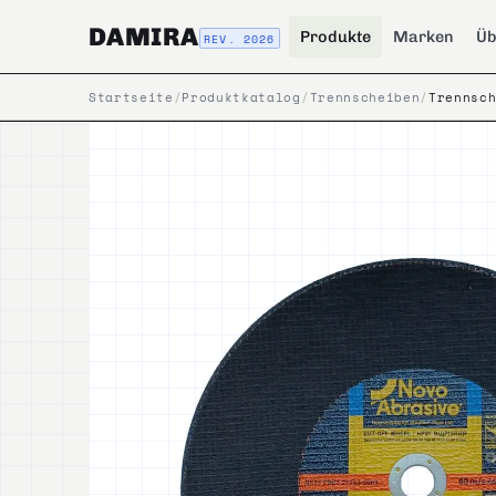
DAMIRA
Produkte
Marken
Üb
REV. 2026
Startseite
/
Produktkatalog
/
Trennscheiben
/
Trennsc