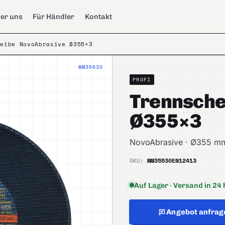
er uns
Für Händler
Kontakt
heibe NovoAbrasive Ø355×3
WM35530
PROFI
Trennsche
Ø355×3
NovoAbrasive · Ø355 m
SKU:
WM35530
EN12413
Auf Lager · Versand in 24 
Angebot anfrag