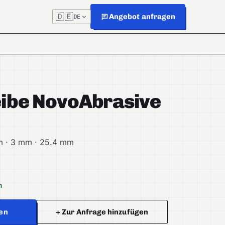
🇩🇪
Angebot anfragen
DE
ibe NovoAbrasive
m · 3 mm · 25.4 mm
h
en
+ Zur Anfrage hinzufügen