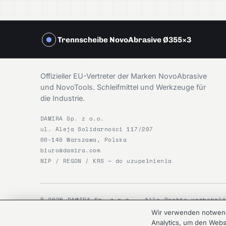
Trennscheibe NovoAbrasive Ø355×3
DAMIRA
Offizieller EU-Vertreter der Marken NovoAbrasive
und NovoTools. Schleifmittel und Werkzeuge für
die Industrie.
DAMIRA Sp. z o.o.
ul. Aleja Solidarności 117/207
00-140 Warszawa, Polska
biuro@damira.com
NIP / REGON / KRS — do uzupełnienia
© 2026 DAMIRA Sp. z o.o. — Alle Rechte vorbehal
Wir verwenden notwendi
Analytics, um den Webs