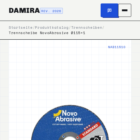
DAMIRA
REV. 2026
Startseite
/
Produktkatalog
/
Trennscheiben
/
Trennscheibe NovoAbrasive Ø115×1
NAB11510