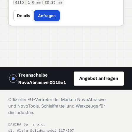
Ø115
1.6 mm
22.23 mm
Details
Anfragen
Trennscheibe
Angebot anfragen
NovoAbrasive Ø115×1
DAMIRA
Offizieller EU-Vertreter der Marken NovoAbrasive
und NovoTools. Schleifmittel und Werkzeuge für
die Industrie.
DAMIRA Sp. z o.o.
ul. Aleja Solidarności 117/207