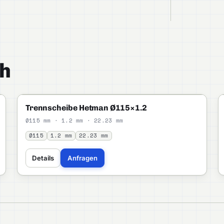
h
HETMAN
STANDARD
Trennscheibe Hetman Ø115×1.2
Ø115 mm · 1.2 mm · 22.23 mm
Ø115
1.2 mm
22.23 mm
Details
Anfragen