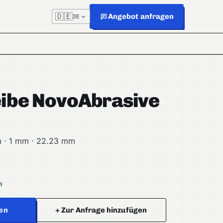
🇩🇪
Angebot anfragen
DE
ibe NovoAbrasive
 · 1 mm · 22.23 mm
h
en
+ Zur Anfrage hinzufügen