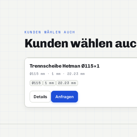
KUNDEN WÄHLEN AUCH
Kunden wählen auc
HETMAN
STANDARD
Trennscheibe Hetman Ø115×1
Ø115 mm · 1 mm · 22.23 mm
Ø115
1 mm
22.23 mm
Details
Anfragen