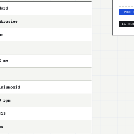
dard
PROF
Abrasive
EXTRE
mm
3 mm
iniumoxid
0 rpm
413
cs