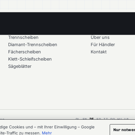
PRODUKTE
UNTERNEHMEN
Trennscheiben
Über uns
Diamant-Trennscheiben
Für Händler
Fächerscheiben
Kontakt
Klett-Schleifscheiben
Sägeblätter
DE
ten.
PL
·
EN
·
·
FR
·
IT
·
RO
·
HU
·
UA
ge Cookies und – mit Ihrer Einwilligung – Google
CRAFTED AT
LOOMREACH.AI
AGENCY
Nur notwe
ite-Traffic zu messen.
Mehr