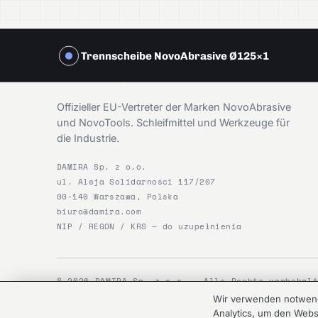
Trennscheibe NovoAbrasive Ø125×1
DAMIRA
Offizieller EU-Vertreter der Marken NovoAbrasive
und NovoTools. Schleifmittel und Werkzeuge für
die Industrie.
DAMIRA Sp. z o.o.
ul. Aleja Solidarności 117/207
00-140 Warszawa, Polska
biuro@damira.com
NIP / REGON / KRS — do uzupełnienia
© 2026 DAMIRA Sp. z o.o. — Alle Rechte vorbehal
Wir verwenden notwendi
Analytics, um den Webs