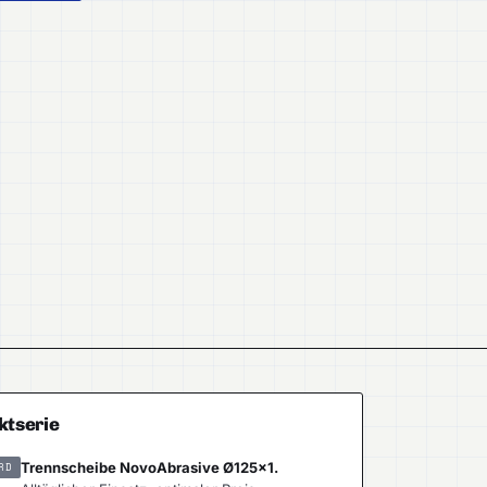
ktserie
Trennscheibe NovoAbrasive Ø125×1.
RD