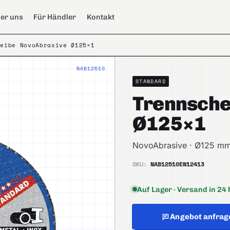
er uns
Für Händler
Kontakt
heibe NovoAbrasive Ø125×1
NAB12510
STANDARD
Trennsche
Ø125×1
NovoAbrasive · Ø125 mm
SKU:
NAB12510
EN12413
Auf Lager · Versand in 24 
Angebot anfrag