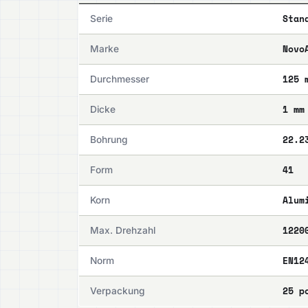
Stan
Serie
Novo
Marke
125 
Durchmesser
1 mm
Dicke
22.2
Bohrung
41
Form
Alum
Korn
1220
Max. Drehzahl
EN12
Norm
25 p
Verpackung