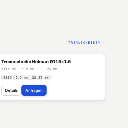
TRENNSCHEIBEN →
HETMAN
STANDARD
Trennscheibe Hetman Ø115×1.6
Ø115 mm · 1.6 mm · 22.23 mm
Ø115
1.6 mm
22.23 mm
Details
Anfragen