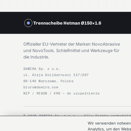
Trennscheibe Hetman Ø150×1.6
DAMIRA
Offizieller EU-Vertreter der Marken NovoAbrasive
und NovoTools. Schleifmittel und Werkzeuge für
die Industrie.
DAMIRA Sp. z o.o.
ul. Aleja Solidarności 117/207
00-140 Warszawa, Polska
biuro@damira.com
NIP / REGON / KRS — do uzupełnienia
© 2026 DAMIRA Sp. z o.o. — Alle Rechte vorbehal
Wir verwenden notwendi
Analytics, um den Webs