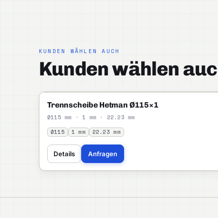
KUNDEN WÄHLEN AUCH
Kunden wählen auc
HETMAN
STANDARD
Trennscheibe Hetman Ø115×1
Ø115 mm · 1 mm · 22.23 mm
Ø115
1 mm
22.23 mm
Details
Anfragen