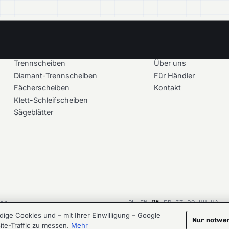
PRODUKTE
UNTERNEHMEN
Trennscheiben
Über uns
Diamant-Trennscheiben
Für Händler
Fächerscheiben
Kontakt
Klett-Schleifscheiben
Sägeblätter
DE
ten.
PL
·
EN
·
·
FR
·
IT
·
RO
·
HU
·
UA
ge Cookies und – mit Ihrer Einwilligung – Google
CRAFTED AT
LOOMREACH.AI
AGENCY
Nur notwe
ite-Traffic zu messen.
Mehr