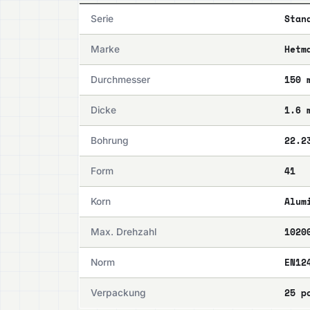
Stan
Serie
Hetm
Marke
150 
Durchmesser
1.6 
Dicke
22.2
Bohrung
41
Form
Alum
Korn
1020
Max. Drehzahl
EN12
Norm
25 p
Verpackung