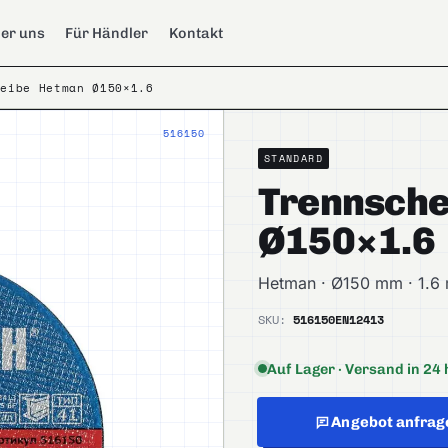
er uns
Für Händler
Kontakt
heibe Hetman Ø150×1.6
516150
STANDARD
Trennsche
Ø150×1.6
Hetman · Ø150 mm · 1.6
SKU:
516150
EN12413
Auf Lager · Versand in 24 
Angebot anfrag