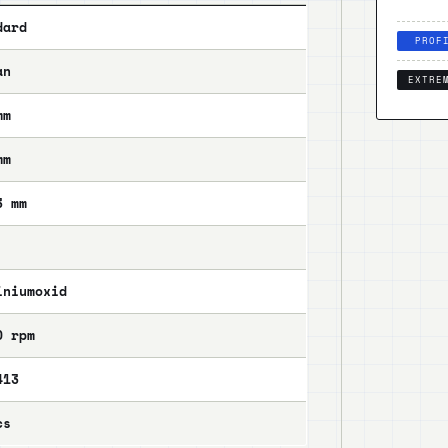
dard
PROF
an
EXTRE
mm
mm
3 mm
iniumoxid
0 rpm
413
cs