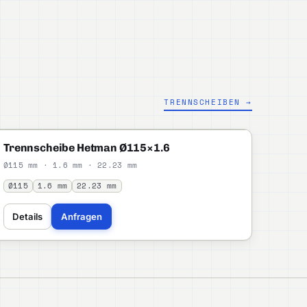
TRENNSCHEIBEN →
HETMAN
STANDARD
Trennscheibe Hetman Ø115×1.6
Ø115 mm · 1.6 mm · 22.23 mm
Ø115
1.6 mm
22.23 mm
Details
Anfragen