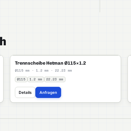
h
HETMAN
STANDARD
Trennscheibe Hetman Ø115×1.2
Ø115 mm · 1.2 mm · 22.23 mm
Ø115
1.2 mm
22.23 mm
Details
Anfragen