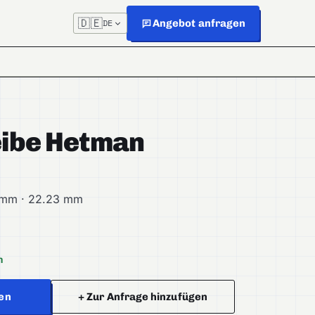
🇩🇪
Angebot anfragen
DE
ibe Hetman
 mm · 22.23 mm
h
en
+ Zur Anfrage hinzufügen