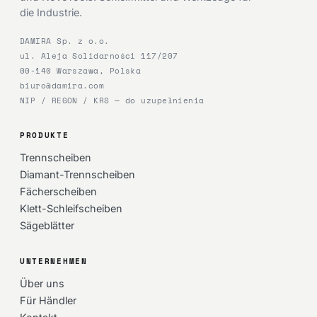
die Industrie.
DAMIRA Sp. z o.o.
ul. Aleja Solidarności 117/207
00-140 Warszawa, Polska
biuro@damira.com
NIP / REGON / KRS — do uzupełnienia
PRODUKTE
Trennscheiben
Diamant-Trennscheiben
Fächerscheiben
Klett-Schleifscheiben
Sägeblätter
UNTERNEHMEN
Über uns
Für Händler