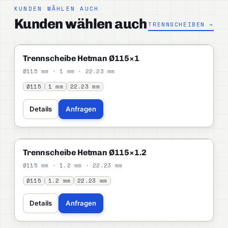
KUNDEN WÄHLEN AUCH
Kunden wählen auch
TRENNSCHEIBEN →
HETMAN
STANDARD
Trennscheibe Hetman Ø115×1
Ø115 mm · 1 mm · 22.23 mm
Ø115
1 mm
22.23 mm
Details
Anfragen
HETMAN
STANDARD
Trennscheibe Hetman Ø115×1.2
Ø115 mm · 1.2 mm · 22.23 mm
Ø115
1.2 mm
22.23 mm
Details
Anfragen