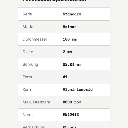
Standard
Serie
Hetman
Marke
180 mm
Durchmesser
2 mm
Dicke
22.23 mm
Bohrung
41
Form
Aluminiumoxid
Korn
8600 rpm
Max. Drehzahl
EN12413
Norm
25 pcs
Verpackung