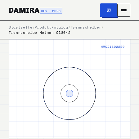
DAMIRA
REV. 2026
Startseite
/
Produktkatalog
/
Trennscheiben
/
Trennscheibe Hetman Ø180×2
HMCD1802220