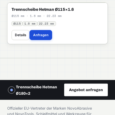
HETMAN
STANDARD
Trennscheibe Hetman Ø115×1.6
Ø115 mm · 1.6 mm · 22.23 mm
Ø115
1.6 mm
22.23 mm
Details
Anfragen
Trennscheibe Hetman
Angebot anfragen
Ø180×2
DAMIRA
Offizieller EU-Vertreter der Marken NovoAbrasive
und NovoTools. Schleifmittel und Werkzeuge für