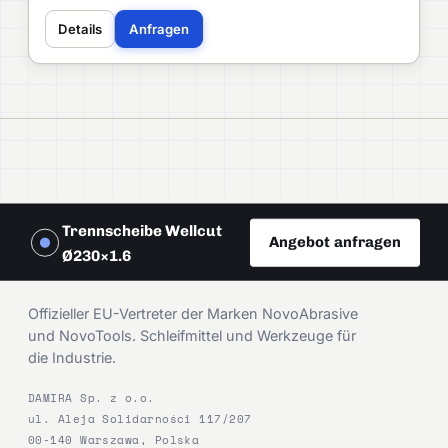
Details
Anfragen
Trennscheibe Wellcut
Angebot anfragen
Ø230×1.6
DAMIRA
Offizieller EU-Vertreter der Marken NovoAbrasive
und NovoTools. Schleifmittel und Werkzeuge für
die Industrie.
DAMIRA Sp. z o.o.
ul. Aleja Solidarności 117/207
00-140 Warszawa, Polska