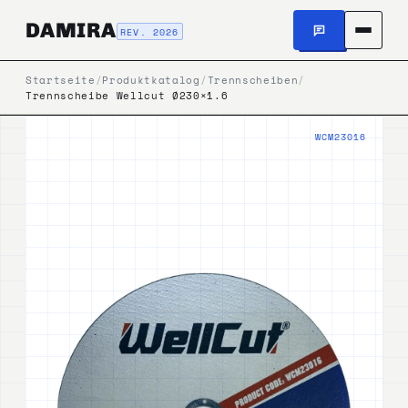
DAMIRA
REV. 2026
Startseite
/
Produktkatalog
/
Trennscheiben
/
Trennscheibe Wellcut Ø230×1.6
WCM23016