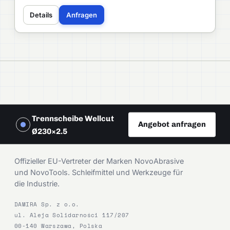
Details
Anfragen
Trennscheibe Wellcut
Angebot anfragen
Ø230×2.5
DAMIRA
Offizieller EU-Vertreter der Marken NovoAbrasive
und NovoTools. Schleifmittel und Werkzeuge für
die Industrie.
DAMIRA Sp. z o.o.
ul. Aleja Solidarności 117/207
00-140 Warszawa, Polska