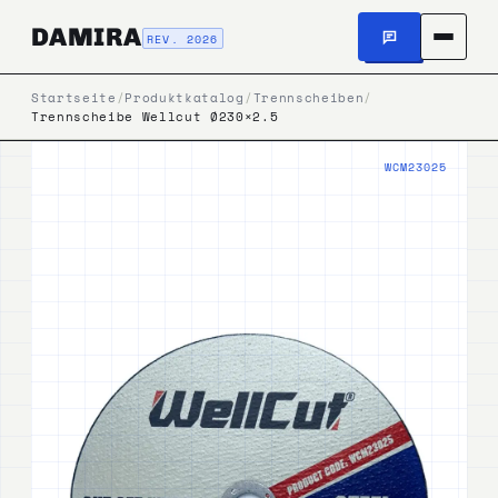
DAMIRA
REV. 2026
Startseite
/
Produktkatalog
/
Trennscheiben
/
Trennscheibe Wellcut Ø230×2.5
WCM23025