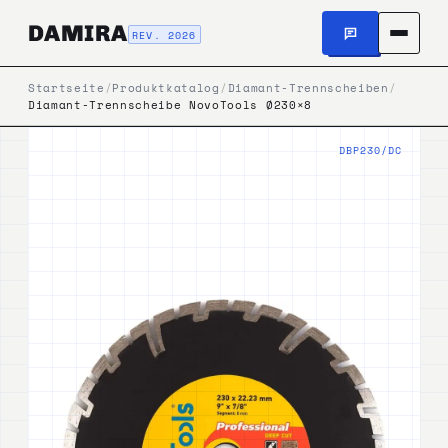
DAMIRA
REV. 2026
Startseite
/
Produktkatalog
/
Diamant-Trennscheiben
/
Diamant-Trennscheibe NovoTools Ø230×8
DBP230/DC