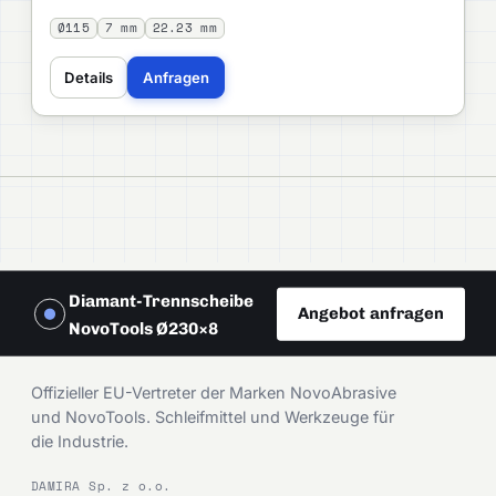
Ø115
7 mm
22.23 mm
Details
Anfragen
Diamant-Trennscheibe
Angebot anfragen
NovoTools Ø230×8
DAMIRA
Offizieller EU-Vertreter der Marken NovoAbrasive
und NovoTools. Schleifmittel und Werkzeuge für
die Industrie.
DAMIRA Sp. z o.o.