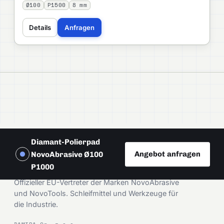
Ø100
P1500
8 mm
Details
Anfragen
Diamant-Polierpad
Angebot anfragen
NovoAbrasive Ø100
DAMIRA
P1000
Offizieller EU-Vertreter der Marken NovoAbrasive
und NovoTools. Schleifmittel und Werkzeuge für
die Industrie.