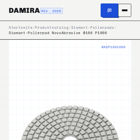
DAMIRA
REV. 2026
Startseite
/
Produktkatalog
/
Diamant-Polierpads
/
Diamant-Polierpad NovoAbrasive Ø100 P1000
NADP1001000