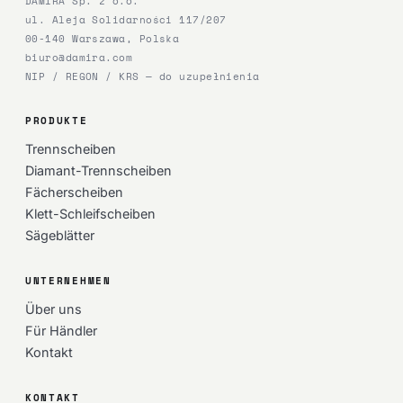
DAMIRA Sp. z o.o.
ul. Aleja Solidarności 117/207
00-140 Warszawa, Polska
biuro@damira.com
NIP / REGON / KRS — do uzupełnienia
PRODUKTE
Trennscheiben
Diamant-Trennscheiben
Fächerscheiben
Klett-Schleifscheiben
Sägeblätter
UNTERNEHMEN
Über uns
Für Händler
Kontakt
KONTAKT