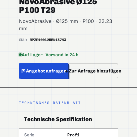
NovoAbrasive Ø125
P100 T29
NovoAbrasive · Ø125 mm · P100 · 22.23
mm
SKU:
NPZR100125
EN13743
Auf Lager · Versand in 24 h
Angebot anfragen
+ Zur Anfrage hinzufügen
TECHNISCHES DATENBLATT
Technische Spezifikation
Profi
Serie