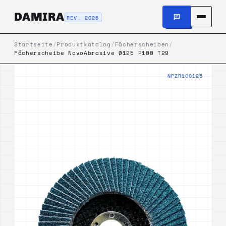
DAMIRA
REV. 2026
Startseite
/
Produktkatalog
/
Fächerscheiben
/
Fächerscheibe NovoAbrasive Ø125 P100 T29
NPZR100125