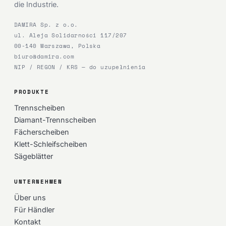
die Industrie.
DAMIRA Sp. z o.o.
ul. Aleja Solidarności 117/207
00-140 Warszawa, Polska
biuro@damira.com
NIP / REGON / KRS — do uzupełnienia
PRODUKTE
Trennscheiben
Diamant-Trennscheiben
Fächerscheiben
Klett-Schleifscheiben
Sägeblätter
UNTERNEHMEN
Über uns
Für Händler
Kontakt