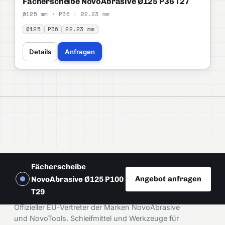
Fächerscheibe NovoAbrasive Ø125 P36 T27
Ø125 mm · P36 · 22.23 mm
Ø125
P36
22.23 mm
Details
Anfragen
Fächerscheibe
Angebot anfragen
NovoAbrasive Ø125 P100
DAMIRA
T29
Offizieller EU-Vertreter der Marken NovoAbrasive
und NovoTools. Schleifmittel und Werkzeuge für