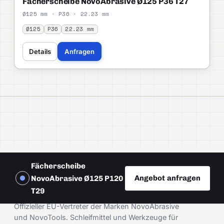
Fächerscheibe NovoAbrasive Ø125 P36 T27
Ø125 mm · P36 · 22.23 mm
Ø125
P36
22.23 mm
Details
Anfragen
Fächerscheibe
Angebot anfragen
NovoAbrasive Ø125 P120
DAMIRA
T29
Offizieller EU-Vertreter der Marken NovoAbrasive
und NovoTools. Schleifmittel und Werkzeuge für