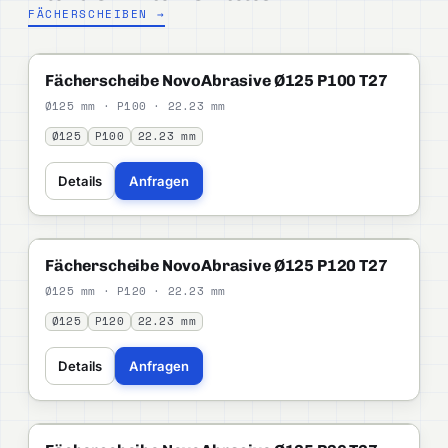
FÄCHERSCHEIBEN →
NOVOABRASIVE
STANDARD
Fächerscheibe NovoAbrasive Ø125 P100 T27
Ø125 mm · P100 · 22.23 mm
Ø125
P100
22.23 mm
Details
Anfragen
NOVOABRASIVE
STANDARD
Fächerscheibe NovoAbrasive Ø125 P120 T27
Ø125 mm · P120 · 22.23 mm
Ø125
P120
22.23 mm
Details
Anfragen
NOVOABRASIVE
STANDARD