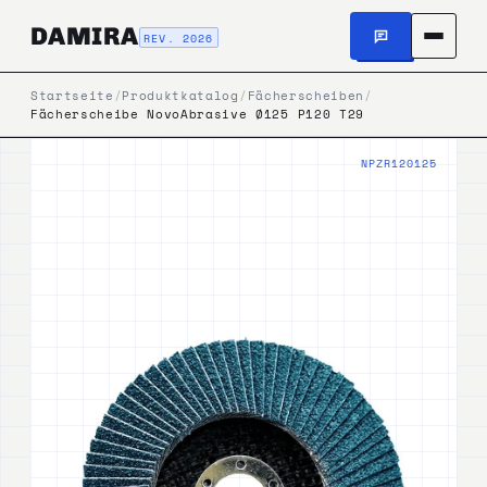
DAMIRA
REV. 2026
Startseite
/
Produktkatalog
/
Fächerscheiben
/
Fächerscheibe NovoAbrasive Ø125 P120 T29
NPZR120125