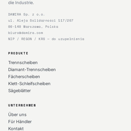
die Industrie.
DAMIRA Sp. z o.o.
ul. Aleja Solidarności 117/207
00-140 Warszawa, Polska
biuro@damira.com
NIP / REGON / KRS — do uzupełnienia
PRODUKTE
Trennscheiben
Diamant-Trennscheiben
Fächerscheiben
Klett-Schleifscheiben
Sägeblätter
UNTERNEHMEN
Über uns
Für Händler
Kontakt