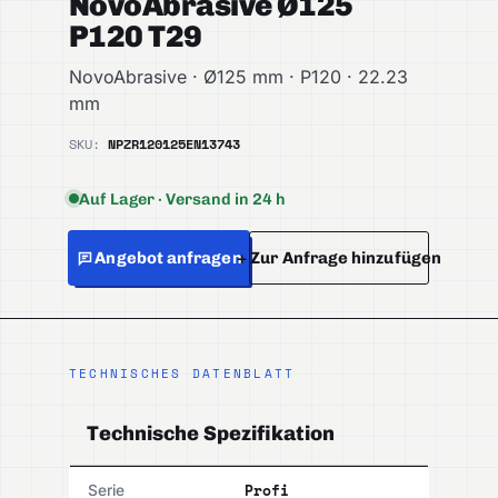
NovoAbrasive Ø125
P120 T29
NovoAbrasive · Ø125 mm · P120 · 22.23
mm
SKU:
NPZR120125
EN13743
Auf Lager · Versand in 24 h
Angebot anfragen
+ Zur Anfrage hinzufügen
TECHNISCHES DATENBLATT
Technische Spezifikation
Profi
Serie