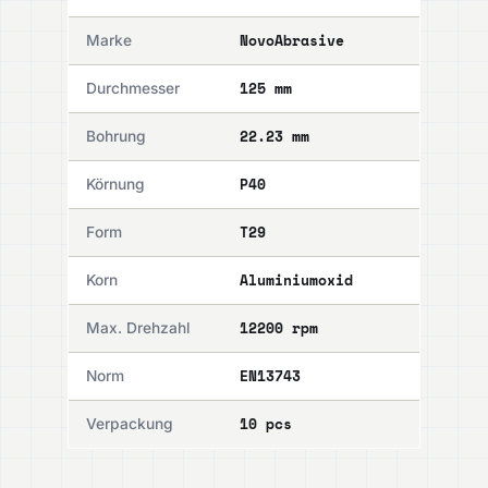
NovoAbrasive
Marke
125 mm
Durchmesser
22.23 mm
Bohrung
P40
Körnung
T29
Form
Aluminiumoxid
Korn
12200 rpm
Max. Drehzahl
EN13743
Norm
10 pcs
Verpackung