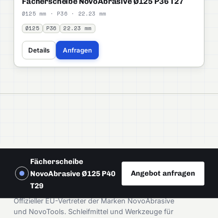
Fächerscheibe NovoAbrasive Ø125 P36 T27
Ø125 mm · P36 · 22.23 mm
Ø125
P36
22.23 mm
Details
Anfragen
Fächerscheibe
Angebot anfragen
NovoAbrasive Ø125 P40
DAMIRA
T29
Offizieller EU-Vertreter der Marken NovoAbrasive
und NovoTools. Schleifmittel und Werkzeuge für