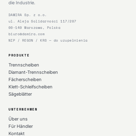
die Industrie.
DAMIRA Sp. z o.o.
ul. Aleja Solidarności 117/207
00-140 Warszawa, Polska
biuro@damira.com
NIP / REGON / KRS — do uzupełnienia
PRODUKTE
Trennscheiben
Diamant-Trennscheiben
Fächerscheiben
Klett-Schleifscheiben
Sägeblätter
UNTERNEHMEN
Über uns
Für Händler
Kontakt