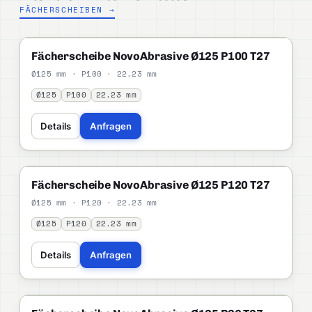
FÄCHERSCHEIBEN →
NOVOABRASIVE
STANDARD
Fächerscheibe NovoAbrasive Ø125 P100 T27
Ø125 mm · P100 · 22.23 mm
Ø125
P100
22.23 mm
Details
Anfragen
NOVOABRASIVE
STANDARD
Fächerscheibe NovoAbrasive Ø125 P120 T27
Ø125 mm · P120 · 22.23 mm
Ø125
P120
22.23 mm
Details
Anfragen
NOVOABRASIVE
STANDARD