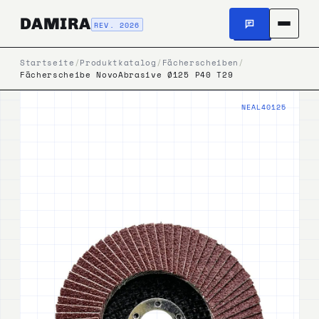
DAMIRA
REV. 2026
Startseite
/
Produktkatalog
/
Fächerscheiben
/
Fächerscheibe NovoAbrasive Ø125 P40 T29
NEAL40125