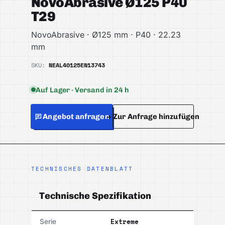
NovoAbrasive Ø125 P40
T29
NovoAbrasive · Ø125 mm · P40 · 22.23
mm
SKU:
NEAL40125
EN13743
Auf Lager · Versand in 24 h
Angebot anfragen
+ Zur Anfrage hinzufügen
TECHNISCHES DATENBLATT
Technische Spezifikation
Extreme
Serie