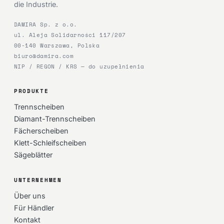
die Industrie.
DAMIRA Sp. z o.o.
ul. Aleja Solidarności 117/207
00-140 Warszawa, Polska
biuro@damira.com
NIP / REGON / KRS — do uzupełnienia
PRODUKTE
Trennscheiben
Diamant-Trennscheiben
Fächerscheiben
Klett-Schleifscheiben
Sägeblätter
UNTERNEHMEN
Über uns
Für Händler
Kontakt