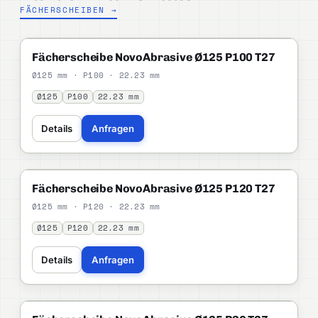
FÄCHERSCHEIBEN →
NOVOABRASIVE
STANDARD
Fächerscheibe NovoAbrasive Ø125 P100 T27
Ø125 mm · P100 · 22.23 mm
Ø125
P100
22.23 mm
Details
Anfragen
NOVOABRASIVE
STANDARD
Fächerscheibe NovoAbrasive Ø125 P120 T27
Ø125 mm · P120 · 22.23 mm
Ø125
P120
22.23 mm
Details
Anfragen
NOVOABRASIVE
STANDARD