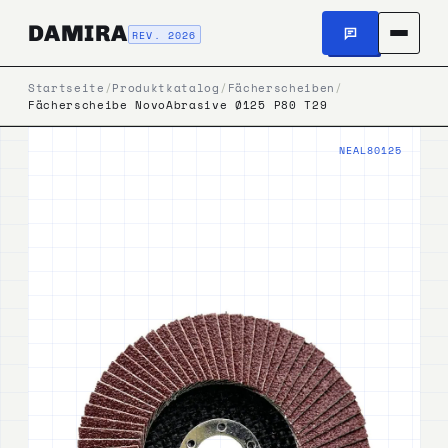
DAMIRA
REV. 2026
Startseite
/
Produktkatalog
/
Fächerscheiben
/
Fächerscheibe NovoAbrasive Ø125 P80 T29
NEAL80125