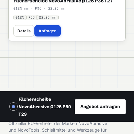
Fächerscheibe NovoAbrasive Ø125 P36 T27
Ø125 mm · P36 · 22.23 mm
Ø125
P36
22.23 mm
Details
Anfragen
Fächerscheibe
Angebot anfragen
NovoAbrasive Ø125 P80
DAMIRA
T29
Offizieller EU-Vertreter der Marken NovoAbrasive
und NovoTools. Schleifmittel und Werkzeuge für