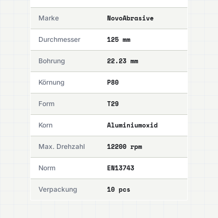
NovoAbrasive
Marke
125 mm
Durchmesser
22.23 mm
Bohrung
P80
Körnung
T29
Form
Aluminiumoxid
Korn
12200 rpm
Max. Drehzahl
EN13743
Norm
10 pcs
Verpackung