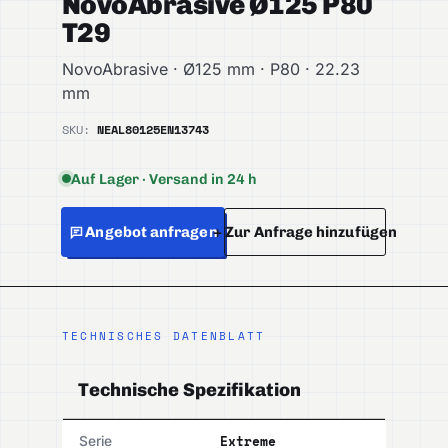
NovoAbrasive Ø125 P80
T29
NovoAbrasive · Ø125 mm · P80 · 22.23
mm
SKU:
NEAL80125
EN13743
Auf Lager · Versand in 24 h
Angebot anfragen
+ Zur Anfrage hinzufügen
TECHNISCHES DATENBLATT
Technische Spezifikation
Extreme
Serie