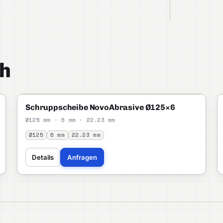
h
NOVOABRASIVE
PROFI
Schruppscheibe NovoAbrasive Ø125×6
Ø125 mm · 6 mm · 22.23 mm
Ø125
6 mm
22.23 mm
Details
Anfragen