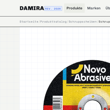
DAMIRA
Produkte
Marken
Üb
REV. 2026
Startseite
/
Produktkatalog
/
Schruppscheiben
/
Schru