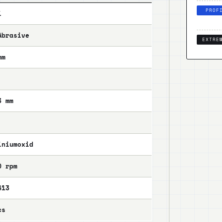
PROF
i
Abrasive
EXTRE
mm
3 mm
iniumoxid
0 rpm
413
cs