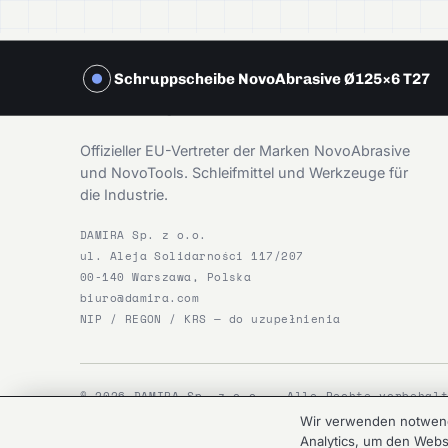
Schruppscheibe NovoAbrasive Ø125×6 T27
DAMIRA
Offizieller EU-Vertreter der Marken NovoAbrasive
und NovoTools. Schleifmittel und Werkzeuge für
die Industrie.
DAMIRA Sp. z o.o.
ul. Aleja Solidarności 117/207
00-140 Warszawa, Polska
biuro@damira.com
NIP / REGON / KRS — do uzupełnienia
© 2026 DAMIRA Sp. z o.o. — Alle Rechte vorbehal
Wir verwenden notwendi
Analytics, um den Webs