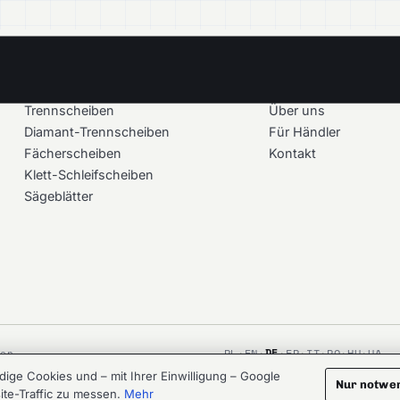
PRODUKTE
UNTERNEHMEN
Trennscheiben
Über uns
Diamant-Trennscheiben
Für Händler
Fächerscheiben
Kontakt
Klett-Schleifscheiben
Sägeblätter
DE
ten.
PL
·
EN
·
·
FR
·
IT
·
RO
·
HU
·
UA
ge Cookies und – mit Ihrer Einwilligung – Google
CRAFTED AT
LOOMREACH.AI
AGENCY
Nur notwe
ite-Traffic zu messen.
Mehr