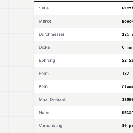
Prof
Serie
Novo
Marke
125 
Durchmesser
6 mm
Dicke
22.2
Bohrung
T27
Form
Alum
Korn
1220
Max. Drehzahl
EN12
Norm
10 p
Verpackung