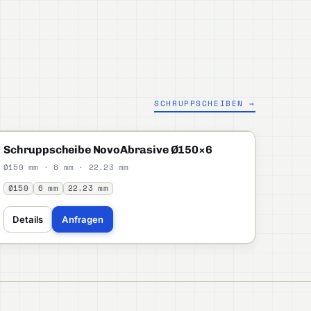
SCHRUPPSCHEIBEN →
NOVOABRASIVE
PROFI
Schruppscheibe NovoAbrasive Ø150×6
Ø150 mm · 6 mm · 22.23 mm
Ø150
6 mm
22.23 mm
Details
Anfragen