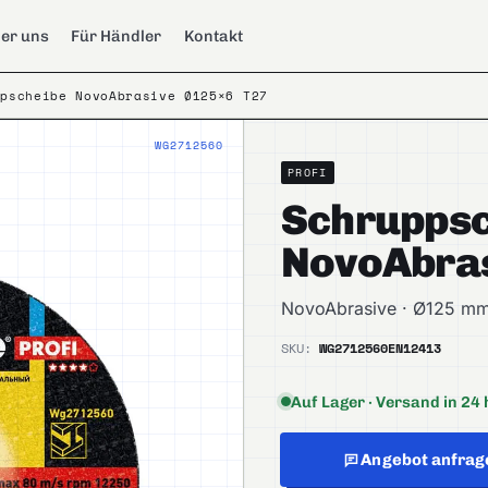
er uns
Für Händler
Kontakt
ppscheibe NovoAbrasive Ø125×6 T27
WG2712560
PROFI
Schruppsc
NovoAbras
NovoAbrasive · Ø125 mm
SKU:
WG2712560
EN12413
Auf Lager · Versand in 24 
Angebot anfrag