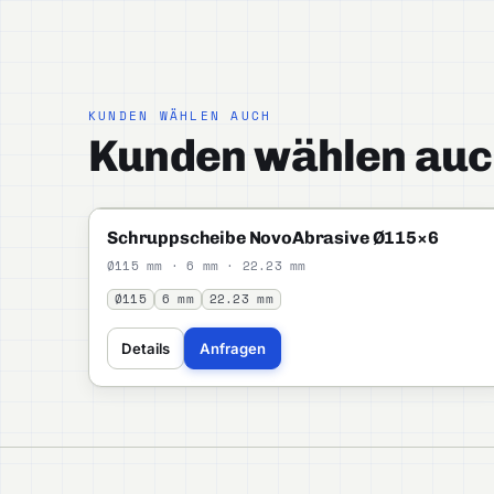
KUNDEN WÄHLEN AUCH
Kunden wählen auc
NOVOABRASIVE
PROFI
Schruppscheibe NovoAbrasive Ø115×6
Ø115 mm · 6 mm · 22.23 mm
Ø115
6 mm
22.23 mm
Details
Anfragen