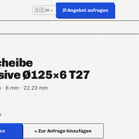
🇩🇪
Angebot anfragen
DE
heibe
ive Ø125×6 T27
 · 6 mm · 22.23 mm
h
en
+ Zur Anfrage hinzufügen