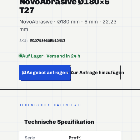
NovoAbrasive Ø180×6
T27
NovoAbrasive · Ø180 mm · 6 mm · 22.23
mm
SKU:
WG2718060
EN12413
Auf Lager · Versand in 24 h
Angebot anfragen
+ Zur Anfrage hinzufügen
TECHNISCHES DATENBLATT
Technische Spezifikation
Profi
Serie