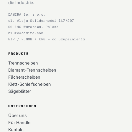
die Industrie.
DAMIRA Sp. z o.o.
ul. Aleja Solidarności 117/207
00-140 Warszawa, Polska
biuro@damira.com
NIP / REGON / KRS — do uzupełnienia
PRODUKTE
Trennscheiben
Diamant-Trennscheiben
Fächerscheiben
Klett-Schleifscheiben
Sägeblätter
UNTERNEHMEN
Über uns
Für Händler
Kontakt