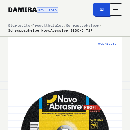
DAMIRA
REV. 2026
Startseite
/
Produktkatalog
/
Schruppscheiben
/
Schruppscheibe NovoAbrasive Ø180×6 T27
WG2718060