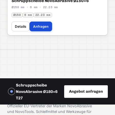
Schruppscheibe NovoAbrasive Ø150×6
Ø150 mm · 6 mm · 22.23 mm
Ø150
6 mm
22.23 mm
Details
Anfragen
Schruppscheibe
Angebot anfragen
NovoAbrasive Ø180×6
DAMIRA
T27
Offizieller EU-Vertreter der Marken NovoAbrasive
und NovoTools. Schleifmittel und Werkzeuge für