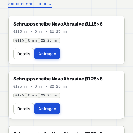
SCHRUPPSCHEIBEN →
NOVOABRASIVE
PROFI
Schruppscheibe NovoAbrasive Ø115×6
Ø115 mm · 6 mm · 22.23 mm
Ø115
6 mm
22.23 mm
Details
Anfragen
NOVOABRASIVE
PROFI
Schruppscheibe NovoAbrasive Ø125×6
Ø125 mm · 6 mm · 22.23 mm
Ø125
6 mm
22.23 mm
Details
Anfragen
NOVOABRASIVE
PROFI