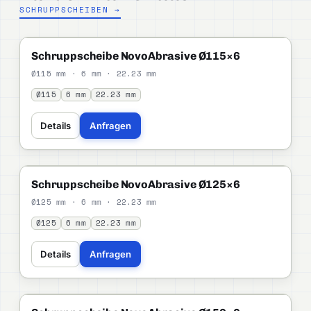
SCHRUPPSCHEIBEN →
NOVOABRASIVE
PROFI
Schruppscheibe NovoAbrasive Ø115×6
Ø115 mm · 6 mm · 22.23 mm
Ø115
6 mm
22.23 mm
Details
Anfragen
NOVOABRASIVE
PROFI
Schruppscheibe NovoAbrasive Ø125×6
Ø125 mm · 6 mm · 22.23 mm
Ø125
6 mm
22.23 mm
Details
Anfragen
NOVOABRASIVE
PROFI