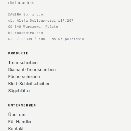
die Industrie.
DAMIRA Sp. z o.o.
ul. Aleja Solidarności 117/207
00-140 Warszawa, Polska
biuro@damira.com
NIP / REGON / KRS — do uzupełnienia
PRODUKTE
Trennscheiben
Diamant-Trennscheiben
Fächerscheiben
Klett-Schleifscheiben
Sägeblätter
UNTERNEHMEN
Über uns
Für Händler
Kontakt