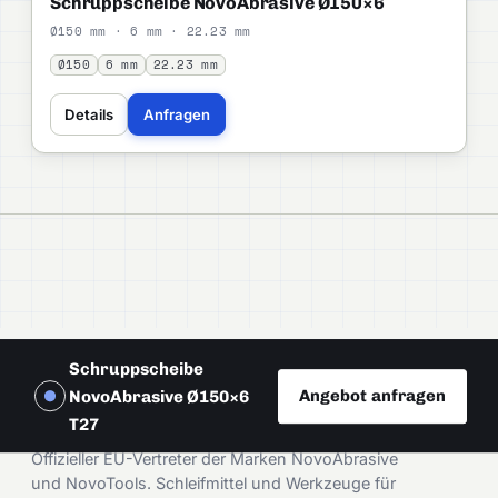
Schruppscheibe NovoAbrasive Ø150×6
Ø150 mm · 6 mm · 22.23 mm
Ø150
6 mm
22.23 mm
Details
Anfragen
Schruppscheibe
Angebot anfragen
NovoAbrasive Ø150×6
DAMIRA
T27
Offizieller EU-Vertreter der Marken NovoAbrasive
und NovoTools. Schleifmittel und Werkzeuge für