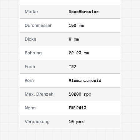
NovoAbrasive
Marke
150 mm
Durchmesser
6 mm
Dicke
22.23 mm
Bohrung
T27
Form
Aluminiumoxid
Korn
10200 rpm
Max. Drehzahl
EN12413
Norm
10 pcs
Verpackung