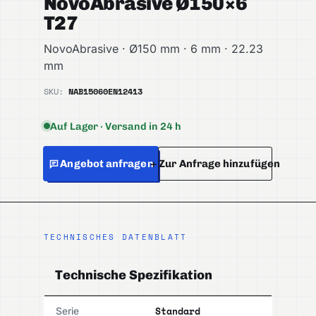
NovoAbrasive Ø150×6
T27
NovoAbrasive · Ø150 mm · 6 mm · 22.23
mm
SKU:
NAB15060
EN12413
Auf Lager · Versand in 24 h
Angebot anfragen
+ Zur Anfrage hinzufügen
TECHNISCHES DATENBLATT
Technische Spezifikation
Standard
Serie