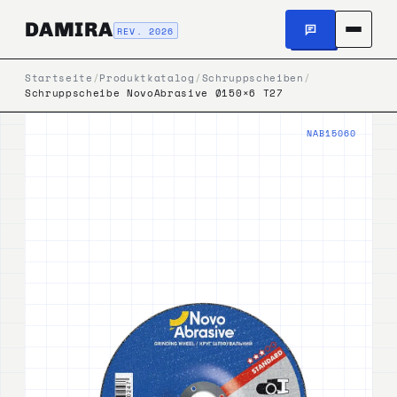
DAMIRA
REV. 2026
Startseite
/
Produktkatalog
/
Schruppscheiben
/
Schruppscheibe NovoAbrasive Ø150×6 T27
NAB15060