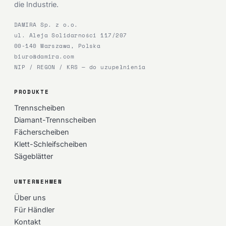
die Industrie.
DAMIRA Sp. z o.o.
ul. Aleja Solidarności 117/207
00-140 Warszawa, Polska
biuro@damira.com
NIP / REGON / KRS — do uzupełnienia
PRODUKTE
Trennscheiben
Diamant-Trennscheiben
Fächerscheiben
Klett-Schleifscheiben
Sägeblätter
UNTERNEHMEN
Über uns
Für Händler
Kontakt