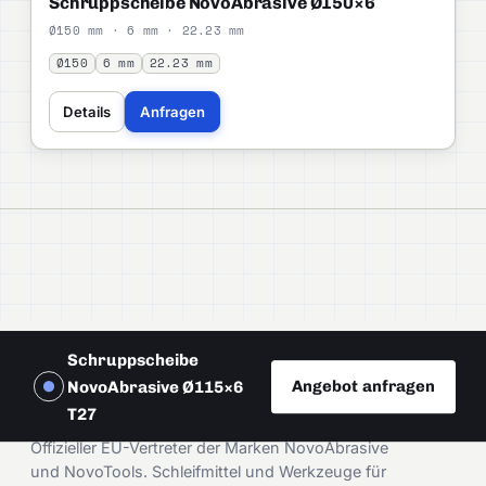
Schruppscheibe NovoAbrasive Ø150×6
Ø150 mm · 6 mm · 22.23 mm
Ø150
6 mm
22.23 mm
Details
Anfragen
Schruppscheibe
Angebot anfragen
NovoAbrasive Ø115×6
DAMIRA
T27
Offizieller EU-Vertreter der Marken NovoAbrasive
und NovoTools. Schleifmittel und Werkzeuge für