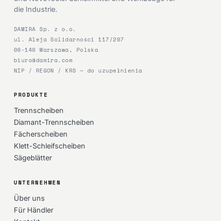
die Industrie.
DAMIRA Sp. z o.o.
ul. Aleja Solidarności 117/207
00-140 Warszawa, Polska
biuro@damira.com
NIP / REGON / KRS — do uzupełnienia
PRODUKTE
Trennscheiben
Diamant-Trennscheiben
Fächerscheiben
Klett-Schleifscheiben
Sägeblätter
UNTERNEHMEN
Über uns
Für Händler