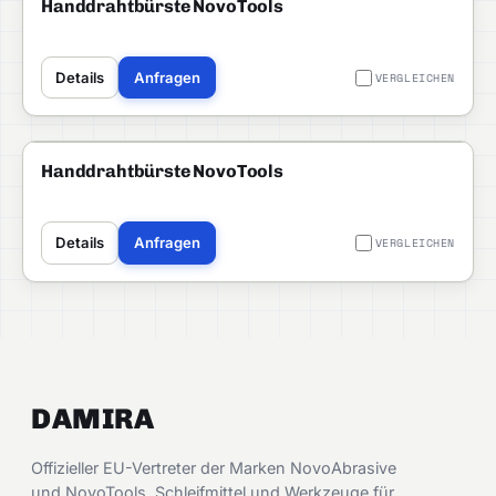
PROFI
Handdrahtbürste NovoTools
Details
Anfragen
VERGLEICHEN
NOVOTOOLS
PROFI
Handdrahtbürste NovoTools
Details
Anfragen
VERGLEICHEN
DAMIRA
Offizieller EU-Vertreter der Marken NovoAbrasive
und NovoTools. Schleifmittel und Werkzeuge für