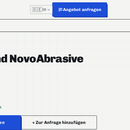
🇩🇪
Angebot anfragen
DE
nd NovoAbrasive
h
en
+ Zur Anfrage hinzufügen