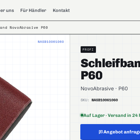
er uns
Für Händler
Kontakt
band NovoAbrasive P60
NASB10061060
PROFI
Schleifba
P60
NovoAbrasive · P60
SKU:
NASB10061060
Auf Lager · Versand in 24 
Angebot anfrag