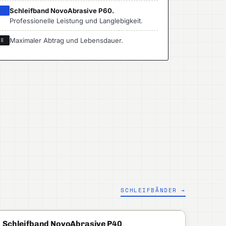
Schleifband NovoAbrasive P60.
I
Professionelle Leistung und Langlebigkeit.
Maximaler Abtrag und Lebensdauer.
ME
SCHLEIFBÄNDER →
NOVOABRASIVE
PROFI
Schleifband NovoAbrasive P40