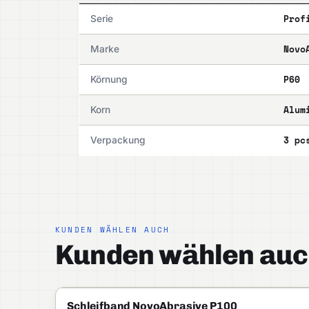
Prof
Serie
Novo
Marke
P60
Körnung
Alum
Korn
3 pc
Verpackung
KUNDEN WÄHLEN AUCH
Kunden wählen auc
NOVOABRASIVE
PROFI
Schleifband NovoAbrasive P100