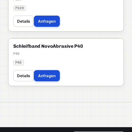
P120
Details
Anfragen
NOVOABRASIVE
PROFI
Schleifband NovoAbrasive P40
P40
P40
Details
Anfragen