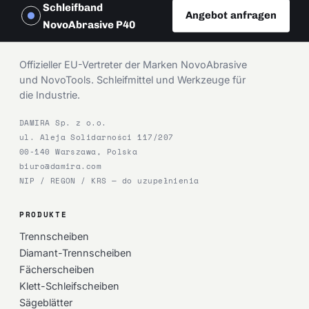
Schleifband
Angebot anfragen
NovoAbrasive P40
DAMIRA
Offizieller EU-Vertreter der Marken NovoAbrasive
und NovoTools. Schleifmittel und Werkzeuge für
die Industrie.
DAMIRA Sp. z o.o.
ul. Aleja Solidarności 117/207
00-140 Warszawa, Polska
biuro@damira.com
NIP / REGON / KRS — do uzupełnienia
PRODUKTE
Trennscheiben
Diamant-Trennscheiben
Fächerscheiben
Klett-Schleifscheiben
Sägeblätter