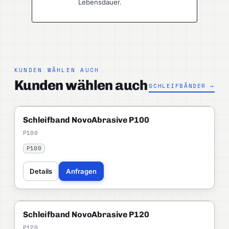
Lebensdauer.
KUNDEN WÄHLEN AUCH
Kunden wählen auch
SCHLEIFBÄNDER →
NOVOABRASIVE
PROFI
Schleifband NovoAbrasive P100
P100
P100
Details
Anfragen
NOVOABRASIVE
PROFI
Schleifband NovoAbrasive P120
P120