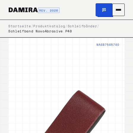
DAMIRA
REV. 2026
Startseite
/
Produktkatalog
/
Schleifbänder
/
Schleifband NovoAbrasive P40
NASB7545740