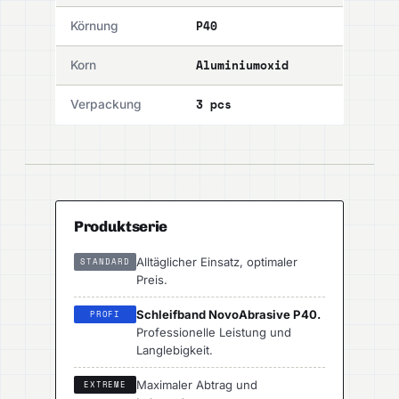
P40
Körnung
Aluminiumoxid
Korn
3 pcs
Verpackung
Produktserie
Alltäglicher Einsatz, optimaler
STANDARD
Preis.
Schleifband NovoAbrasive P40.
PROFI
Professionelle Leistung und
Langlebigkeit.
Maximaler Abtrag und
EXTREME