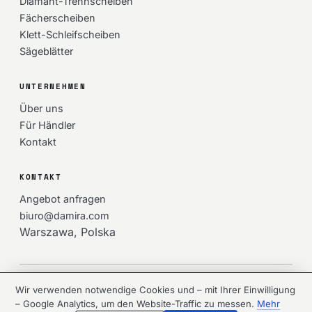
Diamant-Trennscheiben
Fächerscheiben
Klett-Schleifscheiben
Sägeblätter
UNTERNEHMEN
Über uns
Für Händler
Kontakt
KONTAKT
Angebot anfragen
biuro@damira.com
Warszawa, Polska
© 2026 DAMIRA Sp. z o.o. — Alle Rechte vorbehalten.
Wir verwenden notwendige Cookies und – mit Ihrer Einwilligung
DE
PL
·
EN
·
·
FR
·
IT
·
RO
·
HU
·
UA
AGB
Datenschutz
Cookies
– Google Analytics, um den Website-Traffic zu messen.
Mehr