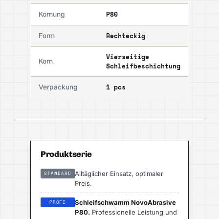
P80
Körnung
Rechteckig
Form
Vierseitige
Korn
Schleifbeschichtung
1 pcs
Verpackung
Produktserie
Alltäglicher Einsatz, optimaler
STANDARD
Preis.
Schleifschwamm NovoAbrasive
PROFI
P80.
Professionelle Leistung und