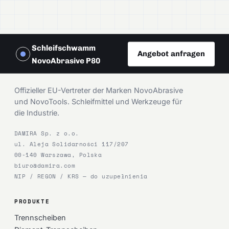
Schleifschwamm
Angebot anfragen
NovoAbrasive P80
DAMIRA
Offizieller EU-Vertreter der Marken NovoAbrasive
und NovoTools. Schleifmittel und Werkzeuge für
die Industrie.
DAMIRA Sp. z o.o.
ul. Aleja Solidarności 117/207
00-140 Warszawa, Polska
biuro@damira.com
NIP / REGON / KRS — do uzupełnienia
PRODUKTE
Trennscheiben