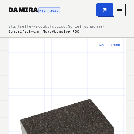
DAMIRA
REV. 2026
Startseite
/
Produktkatalog
/
Schleifschwämme
/
Schleifschwamm NovoAbrasive P80
NASS682680