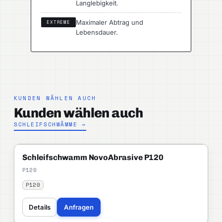
Langlebigkeit.
Maximaler Abtrag und
EXTREME
Lebensdauer.
KUNDEN WÄHLEN AUCH
Kunden wählen auch
SCHLEIFSCHWÄMME →
NOVOABRASIVE
PROFI
Schleifschwamm NovoAbrasive P120
P120
P120
Details
Anfragen