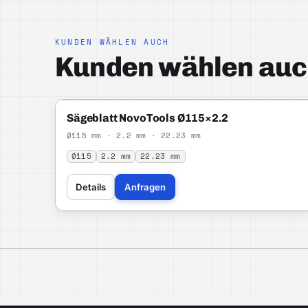
KUNDEN WÄHLEN AUCH
Kunden wählen auc
NOVOTOOLS
PROFI
Sägeblatt NovoTools Ø115×2.2
Ø115 mm · 2.2 mm · 22.23 mm
Ø115
2.2 mm
22.23 mm
Details
Anfragen