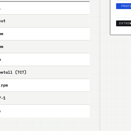
PROF
i
cut
EXTRE
mm
mm
m
metall (TCT)
 rpm
7-1
s