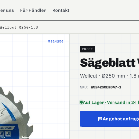
er uns
Für Händler
Kontakt
 Wellcut Ø250×1.8
WS24250
PROFI
Sägeblatt
Wellcut · Ø250 mm · 1.
SKU:
WS24250
EN847-1
Auf Lager · Versand in 24 
Angebot anfrag