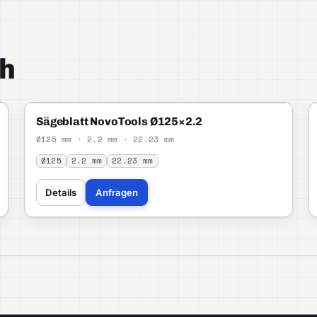
h
NOVOTOOLS
PROFI
Sägeblatt NovoTools Ø125×2.2
Ø125 mm · 2.2 mm · 22.23 mm
Ø125
2.2 mm
22.23 mm
Details
Anfragen