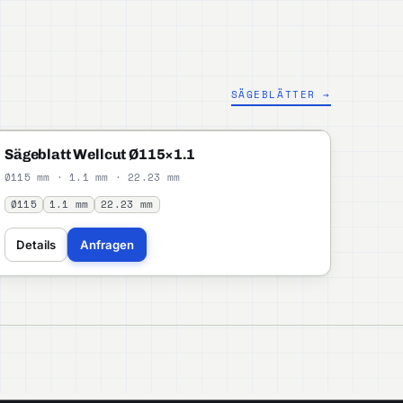
SÄGEBLÄTTER →
WELLCUT
PROFI
Sägeblatt Wellcut Ø115×1.1
Ø115 mm · 1.1 mm · 22.23 mm
Ø115
1.1 mm
22.23 mm
Details
Anfragen