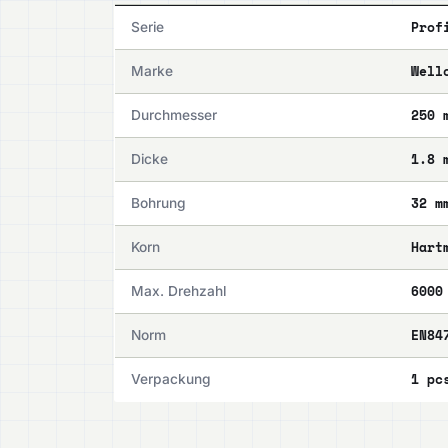
Prof
Serie
Well
Marke
250 
Durchmesser
1.8 
Dicke
32 m
Bohrung
Hart
Korn
6000
Max. Drehzahl
EN84
Norm
1 pc
Verpackung