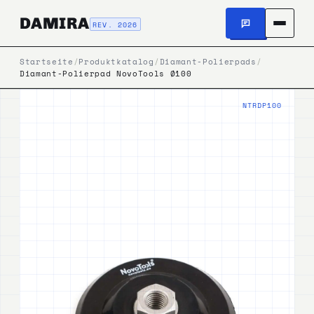
DAMIRA
REV. 2026
Startseite
/
Produktkatalog
/
Diamant-Polierpads
/
Diamant-Polierpad NovoTools Ø100
NTRDP100