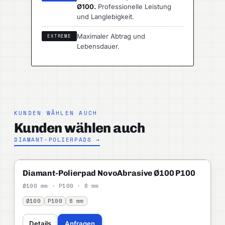
Ø100.
Professionelle Leistung
und Langlebigkeit.
Maximaler Abtrag und
EXTREME
Lebensdauer.
KUNDEN WÄHLEN AUCH
Kunden wählen auch
DIAMANT-POLIERPADS →
NOVOABRASIVE
PROFI
Diamant-Polierpad NovoAbrasive Ø100 P100
Ø100 mm · P100 · 8 mm
Ø100
P100
8 mm
Details
Anfragen