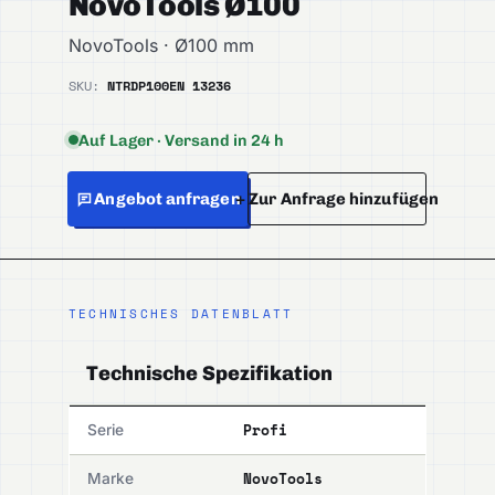
NovoTools Ø100
NovoTools · Ø100 mm
SKU:
NTRDP100
EN 13236
Auf Lager · Versand in 24 h
Angebot anfragen
+ Zur Anfrage hinzufügen
TECHNISCHES DATENBLATT
Technische Spezifikation
Profi
Serie
NovoTools
Marke