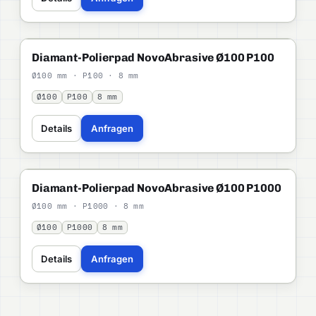
NOVOABRASIVE
PROFI
Diamant-Polierpad NovoAbrasive Ø100 P100
Ø100 mm · P100 · 8 mm
Ø100
P100
8 mm
Details
Anfragen
NOVOABRASIVE
PROFI
Diamant-Polierpad NovoAbrasive Ø100 P1000
Ø100 mm · P1000 · 8 mm
Ø100
P1000
8 mm
Details
Anfragen