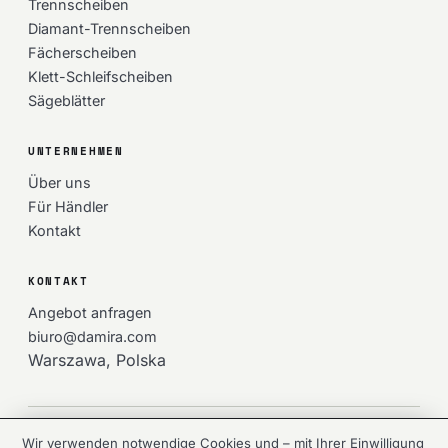
Trennscheiben
Diamant-Trennscheiben
Fächerscheiben
Klett-Schleifscheiben
Sägeblätter
UNTERNEHMEN
Über uns
Für Händler
Kontakt
KONTAKT
Angebot anfragen
biuro@damira.com
Warszawa, Polska
© 2026 DAMIRA Sp. z o.o. — Alle Rechte vorbehalten.
Wir verwenden notwendige Cookies und – mit Ihrer Einwilligung