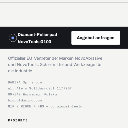
Diamant-Polierpad
Angebot anfragen
NovoTools Ø100
DAMIRA
Offizieller EU-Vertreter der Marken NovoAbrasive
und NovoTools. Schleifmittel und Werkzeuge für
die Industrie.
DAMIRA Sp. z o.o.
ul. Aleja Solidarności 117/207
00-140 Warszawa, Polska
biuro@damira.com
NIP / REGON / KRS — do uzupełnienia
PRODUKTE